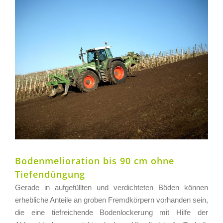
Zeige
grösseres
Bild
Bodenmelioration bis 90 cm ohne
Tiefendüngung
Gera­de in auf­ge­füll­ten und ver­dich­te­ten Böden kön­nen
erheb­li­che Antei­le an gro­ben Fremd­kör­pern vor­han­den sein,
die eine tief­rei­chen­de Boden­lo­cke­rung mit Hil­fe der