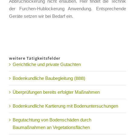
Abbruch­lo­cke­rung nicht erlau­ben. Hier fin­det die Tech­nik
der Fur­chen-Hub­lo­cke­rung Anwen­dung. Ent­spre­chen­de
Gerä­te set­zen wir bei Bedarf ein.
weitere Tätigkeitsfelder
Gerichtliche und private Gutachten
Bodenkundliche Baubegleitung (
)
BBB
Überprüfungen bereits erfolgter Maßnahmen
Bodenkundliche Kartierung mit Bodenuntersuchungen
Begutachtung von Bodenschäden durch
Baumaßnahmen an Vegetationsflächen